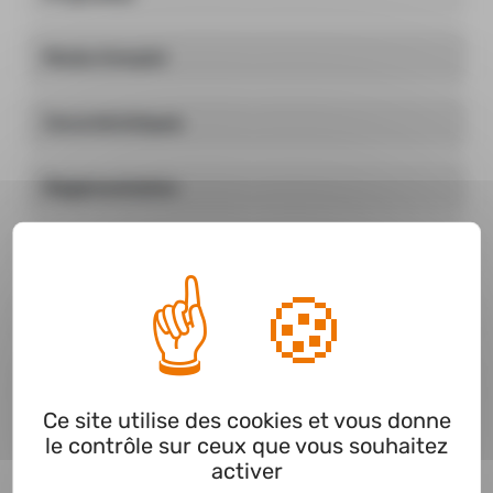
Mode d'emploi
Caractéristiques
Réglementation
Conditionnement
Sécurité
Stockage
Ce site utilise des cookies et vous donne
le contrôle sur ceux que vous souhaitez
Renferme des agents qui permettent de
activer