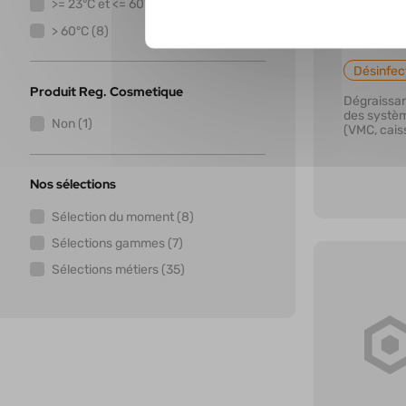
>= 23°C et <= 60°C (3)
FONGI
> 60°C (8)
Désinfec
Produit Reg. Cosmetique
Dégraissan
des système
Non (1)
(VMC, cais
Nos sélections
Sélection du moment (8)
Sélections gammes (7)
Sélections métiers (35)
En savoi