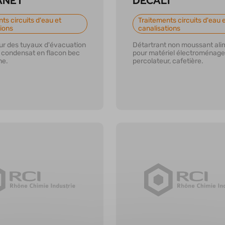
ANET
DECALI
ts circuits d'eau et
Traitements circuits d'eau 
tions
canalisations
r des tuyaux d'évacuation
Détartrant non moussant ali
 condensat en flacon bec
pour matériel électroménager
ne.
percolateur, cafetière.
r plus
En savoir plus