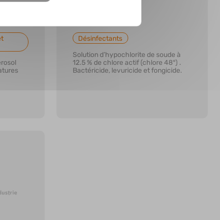
HYPOSODIX
et
Désinfectants
Solution d’hypochlorite de soude à
érosol
12.5 % de chlore actif (chlore 48°) .
atures
Bactéricide, levuricide et fongicide.
En savoir plus