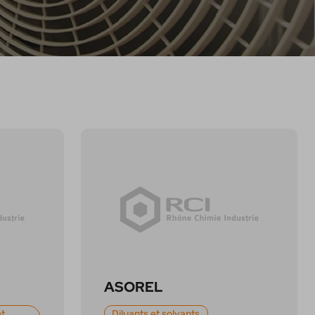
ASOREL
et
Diluants et solvants