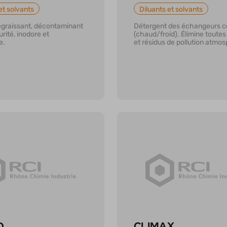
et solvants
Diluants et solvants
égraissant, décontaminant
Détergent des échangeurs co
rité, inodore et
(chaud/froid). Élimine toutes 
e.
et résidus de pollution atmo
r plus
En savoir plus
D
CLIMAX