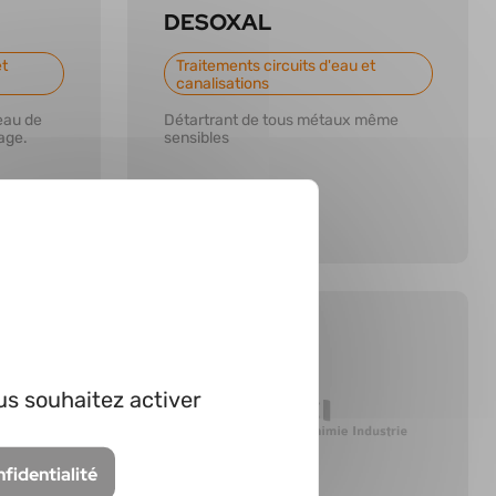
DESOXAL
et
Traitements circuits d'eau et
canalisations
eau de
Détartrant de tous métaux même
age.
sensibles
us souhaitez activer
En savoir plus
nfidentialité