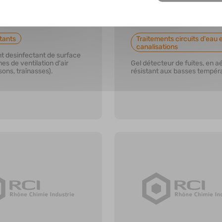
NET
GELBULLE
tants
Traitements circuits d'eau 
canalisations
t desinfectant de surface
s de ventilation d'air
Gel détecteur de fuites, en a
sons, traînasses).
résistant aux basses tempér
r plus
En savoir plus