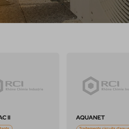
C II
AQUANET
tants
Traitements circuits d'eau 