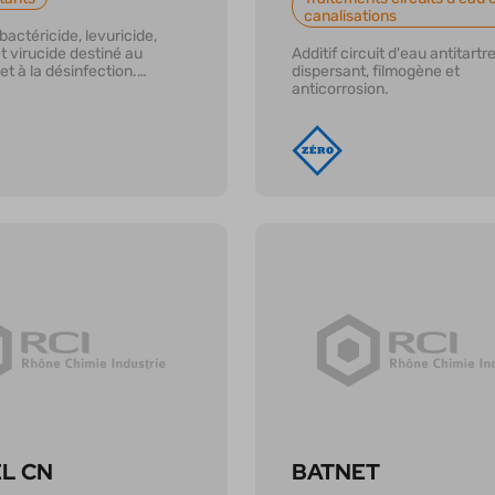
canalisations
actéricide, levuricide,
t virucide destiné au
Additif circuit d'eau antitartre
t à la désinfection.
dispersant, filmogène et
anticorrosion.
r plus
En savoir plus
L CN
BATNET