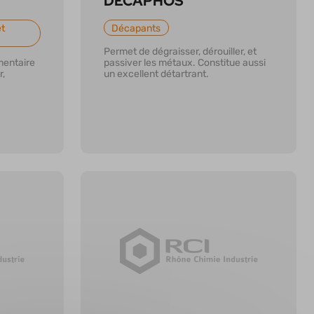
DECAPHOS
et
Décapants
Permet de dégraisser, dérouiller, et
mentaire
passiver les métaux. Constitue aussi
,
un excellent détartrant.
En savoir plus