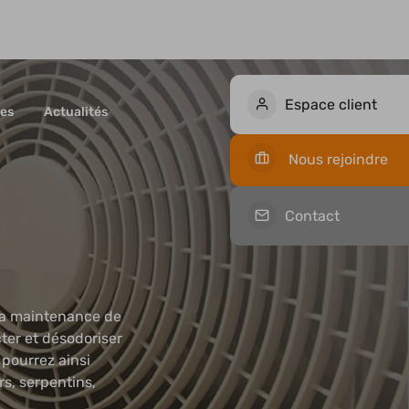
Espace client
es
Actualités
Nos offres d'emploi
Candidature spontanée
Nous rejoindre
Contact
la maintenance de
cter et désodoriser
 pourrez ainsi
rs, serpentins,