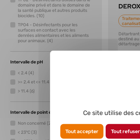
DERO
domaine privé et dans le domaine de
la santé publique et autres produits
biocides. (10)
Traitemen
canalisa
TP04 - Désinfectants pour les
surfaces en contact avec les
Détartrant
denrées alimentaires et les aliments
destiné au
pour animaux. (4)
détartrage
circuits.
Intervalle de pH
< 2.4 (4)
>= 2.4 et <= 11.4 (10)
> 11.4 (6)
Intervalle de point éclair
Ce site utilise des
En savoi
Non concerné (2)
Tout accepter
Tout refuser
< 23°C (3)