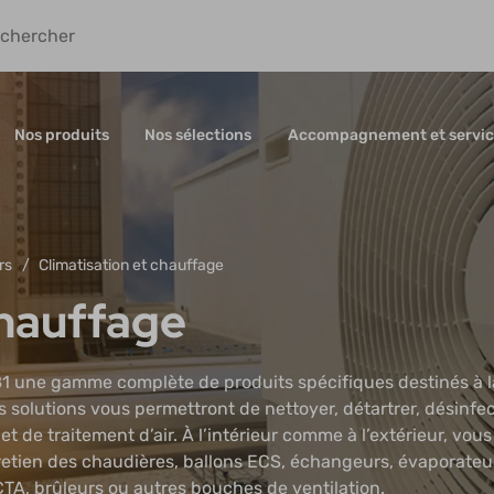
Nos produits
Nos sélections
Accompagnement et servic
rs
Climatisation et chauffage
chauffage
81 une gamme complète de produits spécifiques destinés à 
s solutions vous permettront de nettoyer, détartrer, désinfe
 de traitement d’air. À l’intérieur comme à l’extérieur, vous
ntretien des chaudières, ballons ECS, échangeurs, évaporateu
CTA, brûleurs ou autres bouches de ventilation.