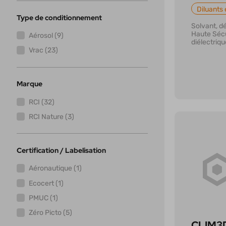
Diluants 
Type de conditionnement
Solvant, d
Haute Sécu
Aérosol (9)
diélectriqu
Vrac (23)
Marque
RCI (32)
RCI Nature (3)
Certification / Labelisation
En savoi
Aéronautique (1)
Ecocert (1)
PMUC (1)
Zéro Picto (5)
CLIM3