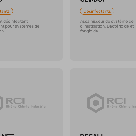
tants
Désinfectants
t désinfectant
Assainisseur de système de
nt pour systèmes de
climatisation. Bactéricide et
on.
fongicide.
r plus
En savoir plus