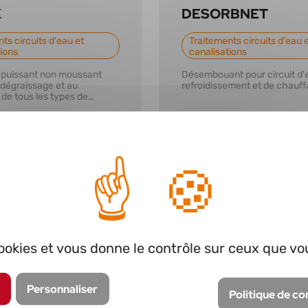
X
DESORBNET
ts circuits d'eau et
Traitements circuits d'eau 
tions
canalisations
 puissant non moussant
Désembouant pour circuit d'
 dégraissage et au
refroidissement et de chauff
 de tous les types de
 cookies et vous donne le contrôle sur ceux que vo
r plus
En savoir plus
Personnaliser
Politique de co