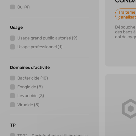
COND
Oui (4)
Traitemen
canalisa
Usage
Déboucheu
des bacs à
col de cyg
Usage grand public autorisé (9)
Usage professionnel (1)
Domaines d'activité
Bactéricide (10)
Fongicide (8)
Levuricide (3)
Virucide (5)
En savoi
TP
TP02 - Désinfectants utilisés dans le