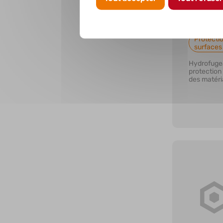
HYDRO
Protectio
surfaces
Hydrofugea
protection
des matéri
sans les t
En savoi