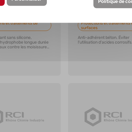
Politique de co
X 60
KARAPAS
ns et traitements de
Protections et traitements 
surfaces
nt sans silicone,
Anti-adhérent béton. Éviter
 hydrophobe longue durée
l'utilisation d'acides corrosifs
aux contre les moisissures,
acher.
r plus
En savoir plus