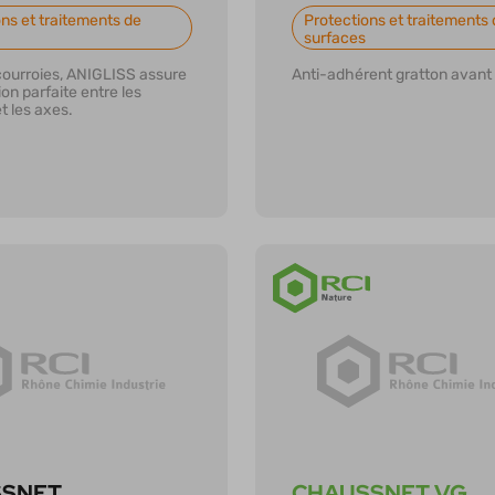
ns et traitements de
Protections et traitements 
surfaces
ourroies, ANIGLISS assure
Anti-adhérent gratton avant
on parfaite entre les
t les axes.
r plus
En savoir plus
SSNET
CHAUSSNET VG