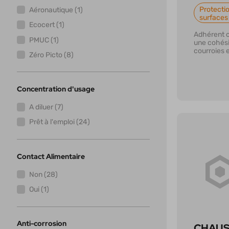
Protectio
Aéronautique (1)
surfaces
Ecocert (1)
Adhérent c
PMUC (1)
une cohési
courroies e
Zéro Picto (8)
Concentration d'usage
A diluer (7)
Prêt à l'emploi (24)
Contact Alimentaire
En savoi
Non (28)
Oui (1)
Anti-corrosion
CHAU