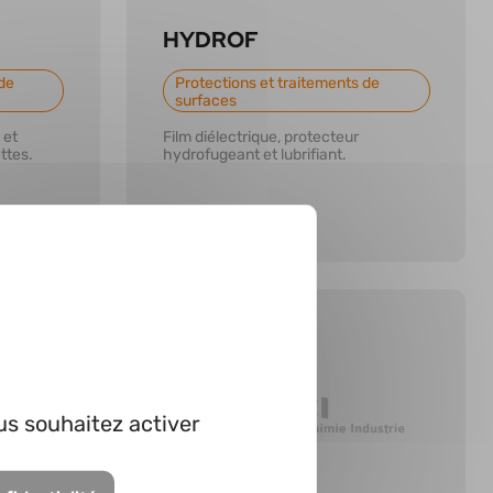
HYDROF
de
Protections et traitements de
surfaces
 et
Film diélectrique, protecteur
ttes.
hydrofugeant et lubrifiant.
En savoir plus
us souhaitez activer