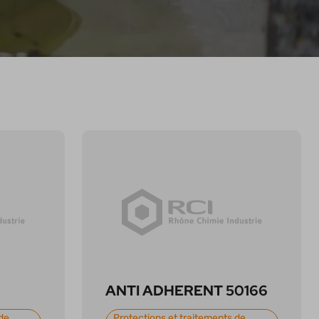
ANTI ADHERENT 50166
de
Protections et traitements de