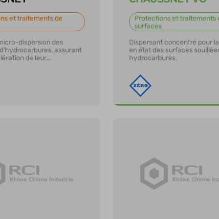
ns et traitements de
Protections et traitements 
surfaces
micro-dispersion des
Dispersant concentré pour la
d'hydrocarbures, assurant
en état des surfaces souillée
élération de leur
hydrocarbures.
n.
r plus
En savoir plus