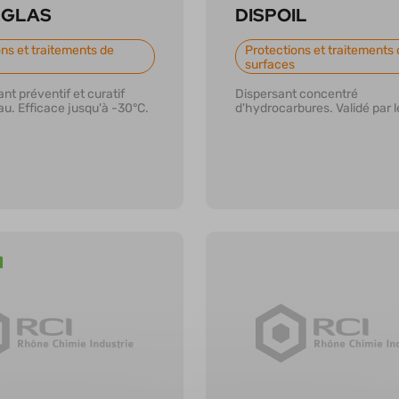
RGLAS
DISPOIL
ns et traitements de
Protections et traitements 
surfaces
nt préventif et curatif
Dispersant concentré
eau. Efficace jusqu'à -30°C.
d'hydrocarbures. Validé par 
r plus
En savoir plus