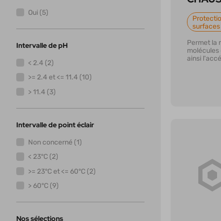
Oui (5)
Protectio
surfaces
Permet la 
Intervalle de pH
molécules 
ainsi l'acc
< 2.4 (2)
dégradatio
>= 2.4 et <= 11.4 (10)
> 11.4 (3)
Intervalle de point éclair
Non concerné (1)
< 23°C (2)
>= 23°C et <= 60°C (2)
En savoi
> 60°C (9)
Nos sélections