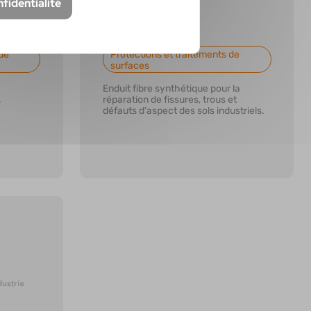
nfidentialité
MORTISCEL
de
Protections et traitements de
surfaces
Enduit fibre synthétique pour la
.
réparation de fissures, trous et
défauts d'aspect des sols industriels.
En savoir plus