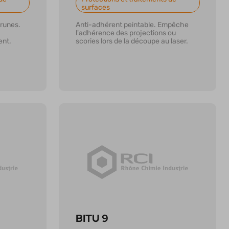
surfaces
brunes.
Anti-adhérent peintable. Empêche
l'adhérence des projections ou
ent.
scories lors de la découpe au laser.
En savoir plus
BITU 9