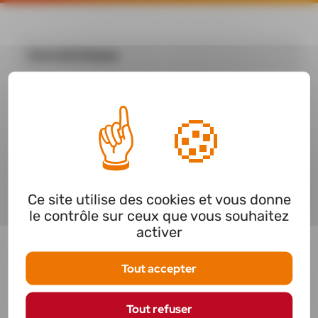
Caractéristiques
Caractéristiques générales
N° de référence
YTP72308
Caractéristiques du matériel
Ce site utilise des cookies et vous donne
le contrôle sur ceux que vous souhaitez
Buse en polyéthylène avec tube de 25
activer
cm
Débit par pression sur la gâchette : 1 ml
Tout accepter
Dimension du col : 28/400
Tout refuser
Buse ajustable de brouillard à jet droit