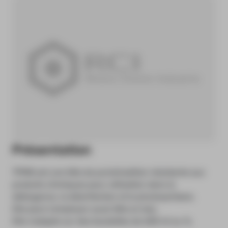
Présentation
TPMB est une tête de pulvérisattion résistante aux
produits chimiques pour utilisation dans la
détergence, la désinfection et le phytosanitaire.
Elle peut s'employer aussi tête en bas.
Elle s'adapte sur des bouteilles de 600 ml ou 1L.