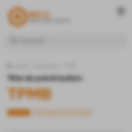
Panneau de gestion des cookies
Nos produits
TPMB
Accueil
Tête de pulvérisation
TPMB
Matériels
Pulvérisateurs et accessoires