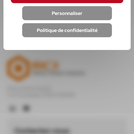
Fonctionne aussi à l'envers
Personnaliser
Livré sans bouteille
Poids : 32 g
Politique de confidentialité
Rhône Chimie Industrie
Z.A.E Champagne 07302 TOURNON
Contactez-nous