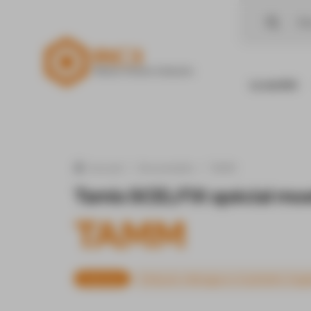
Panneau de gestion des cookies
La société
Nos produits
TAMM
Accueil
Tamis SCELFIX spécial moe
TAMM
Matériels
Embouts mélangeurs et pistolets d'appl