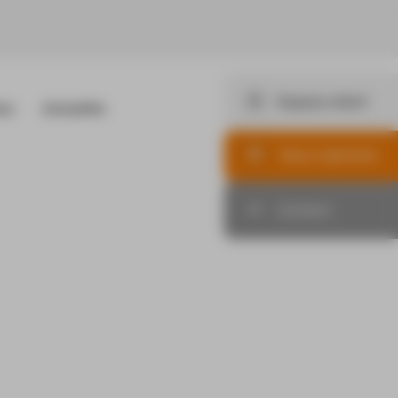
Espace client
es
Actualités
Nos offres d'emploi
Candidature spontanée
Nous rejoindre
Contact