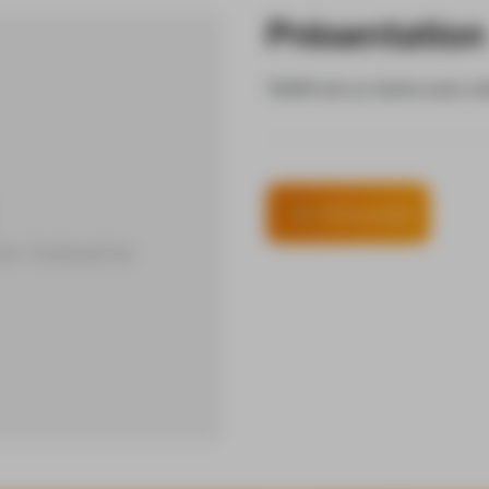
Présentation
TAMM est un tamis avec côn
Fiche produit