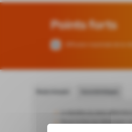
Points forts
Diffusion maximale de la ré
Mode d'emploi
Caractéristiques
Le diamètre du tamis détermine 
Percer le trou aux dimensions v
Dépoussiérer soigneusement les t