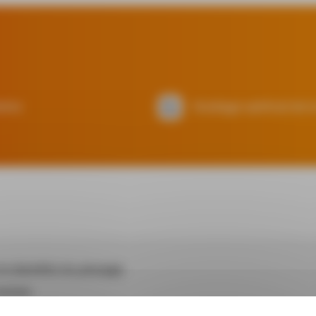
sine
Guidage optimal de la
le diamètre du perçage.
oulues.
rous en y soufflant de l’air.