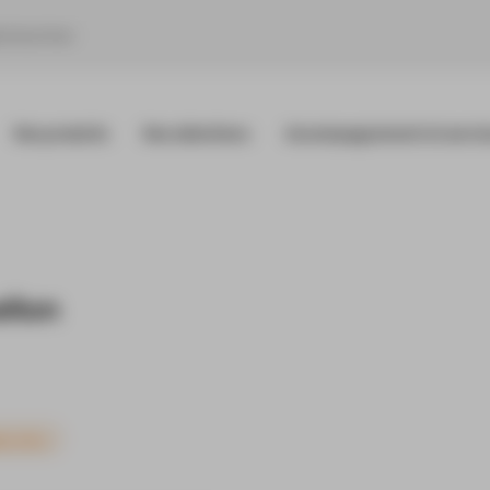
Nos produits
Nos sélections
Accompagnement et servic
llon
ication