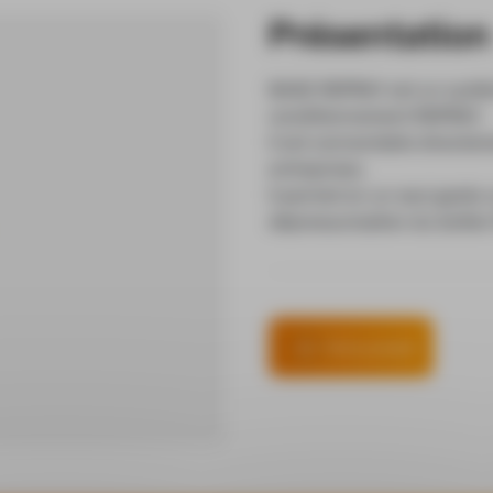
Présentation
BASE RSPRAY est un systè
conditionnement RSPRAY.
Il est connectable directe
entreprises.
Il permet en un seul geste
dépressurisation du boitie
Fiche produit