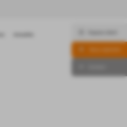
Espace client
es
Actualités
Nos offres d'emploi
Candidature spontanée
Nous rejoindre
Contact