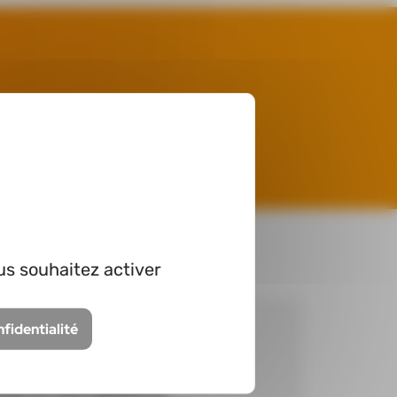
 du RSPRAY
us souhaitez activer
nfidentialité
aité, en vous repérant au