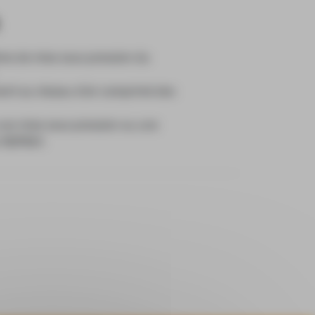
me de mise sous pression du
ment au réseau d’air comprimé des
 une mise sous pression ou une
r RSPRAY.