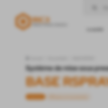
Panneau de gestion des cookies
La société
Nos produits
BASE RSPRAY
Accueil
Système de mise sous pre
BASE RSPRA
Matériels
Diffuseurs et accessoires