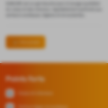
SUBLIME est un gel douche pour le lavage quotidien
du corps et des cheveux. Agréablement parfumé aux
senteurs exotiques, légères et envoutantes.
Fiche produit
Points forts
Corps et cheveux
Parfum léger et exotique