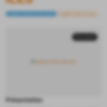
Hygiène, traitement de l'odeur
Hygiène mains et corps
Nouveauté
Présentation