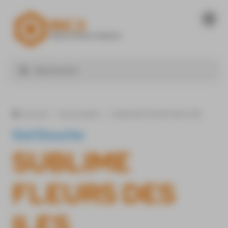
Panneau de gestion des cookies
Nos produits
SUBLIME FLEURS DES ILES
Accueil
Gel Douche
SUBLIME
FLEURS DES
ILES