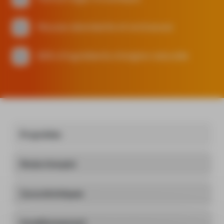
Mousse abondante et onctueuse
83% d'ingrédients d'origine naturelle
Propriétés
Mode d'emploi
Caractéristiques
Conditionnement