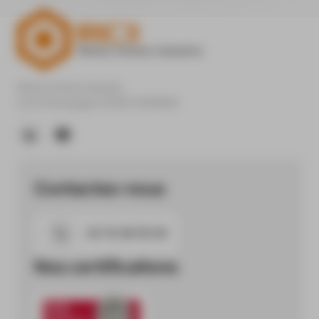
En savoir plus
Rhône Chimie Industrie
Z.A.E Champagne 07302 TOURNON
Contactez-nous
04 75 08 90 00
Nos certifications