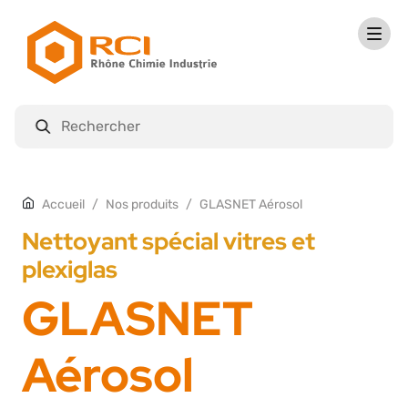
Nos produits
GLASNET Aérosol
Accueil
Nettoyant spécial vitres et
plexiglas
GLASNET
Aérosol