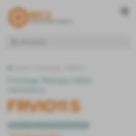
Panneau de gestion des cookies
Nos produits
FRVIO11 S
Accueil
Freinage filetage faible
résistance
FRVIO11 S
Colles, mastics et produits d'étanchéité