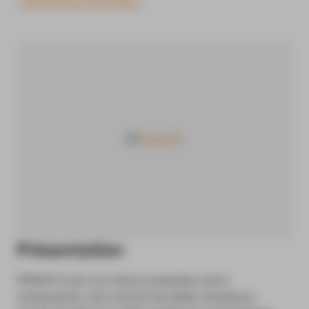
Étanchéité et Freins filets
Présentation
FRVIO11 S est une résine anaérobie mono-
composante, sans solvant de faible résistance