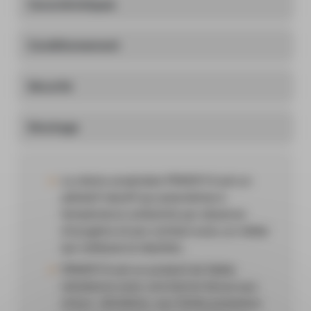
Caractéristiques
Conditionnement
Sécurité
Stockage
La résine anaérobie FRVIO11 S est un
adhésif réactif qui polymérise à
température ambiante par absence
d’oxygène et par contact avec un métal
qui catalyse la réaction.
FRVIO11 S est un produit de faible
résistance avec une bonne tenue aux
chocs, vibrations, aux fortes pressions