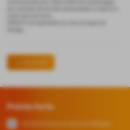
recommandée pour l'étanchéité des assemblages
peu sollicités devant être démontables à l'aide d'un
outils type tournevis.
FRVIO11 S est applicable sur tous les types de
filetage.
Fiche produit
Points forts
Convient à tous les types de filetages.