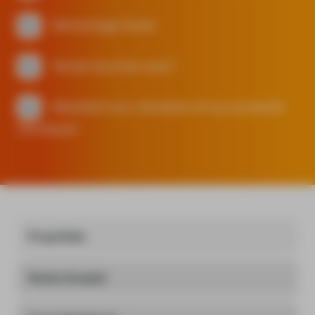
Démontage facile
Temps de prise court
Résistant aux vibrations et aux produits
chimiques
Propriétés
Mode d'emploi