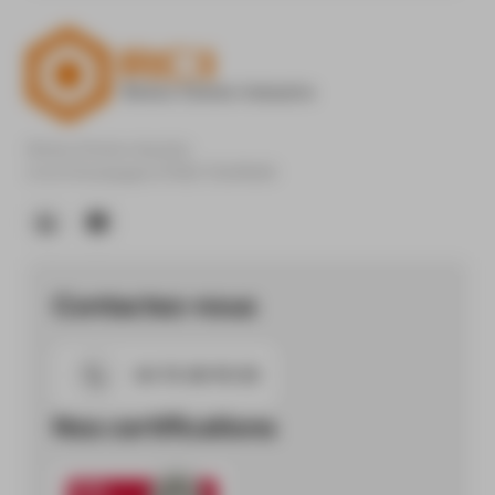
En savoir plus
Rhône Chimie Industrie
Z.A.E Champagne 07302 TOURNON
Contactez-nous
04 75 08 90 00
Nos certifications