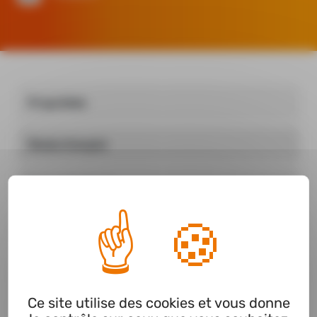
Propriétés
Mode d'emploi
Caractéristiques
Réglementation
Conditionnement
Ce site utilise des cookies et vous donne
Sécurité